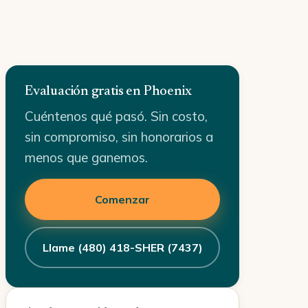
Evaluación gratis en Phoenix
Cuéntenos qué pasó. Sin costo,
sin compromiso, sin honorarios a
menos que ganemos.
Comenzar
Llame (480) 418-SHER (7437)