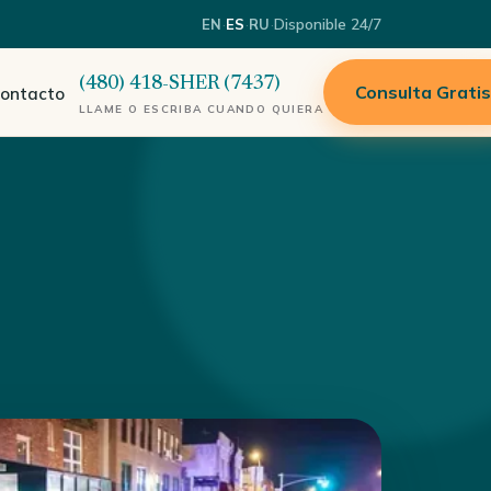
·
·
·
Disponible 24/7
EN
ES
RU
(480) 418-SHER (7437)
Consulta Grati
ontacto
LLAME O ESCRIBA CUANDO QUIERA