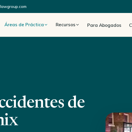
rlawgroup.com
Áreas de Práctica
Recursos
Para Abogados
C
cidentes de
nix