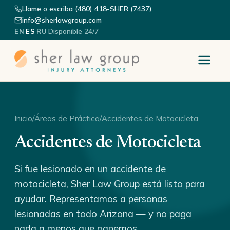
Llame o escriba (480) 418-SHER (7437)
info@sherlawgroup.com
·
·
·
Disponible 24/7
EN
ES
RU
Inicio
/
Áreas de Práctica
/
Accidentes de Motocicleta
Accidentes de Motocicleta
Si fue lesionado en un accidente de
motocicleta, Sher Law Group está listo para
ayudar. Representamos a personas
lesionadas en todo Arizona — y no paga
nada a menos que ganemos.