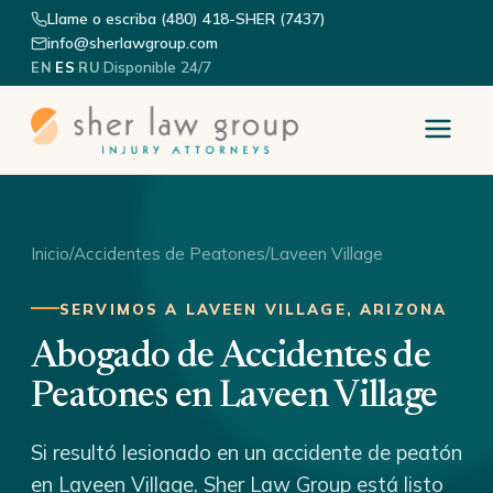
Llame o escriba (480) 418-SHER (7437)
info@sherlawgroup.com
·
·
·
Disponible 24/7
EN
ES
RU
Inicio
/
Accidentes de Peatones
/
Laveen Village
SERVIMOS A LAVEEN VILLAGE, ARIZONA
Abogado de Accidentes de
Peatones en Laveen Village
Si resultó lesionado en un accidente de peatón
en Laveen Village, Sher Law Group está listo