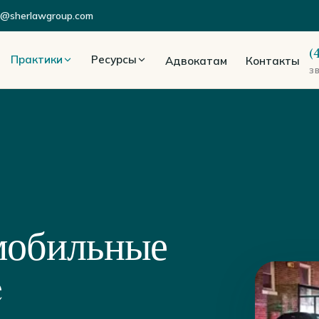
o@sherlawgroup.com
(
Практики
Ресурсы
Адвокатам
Контакты
З
мобильные
e