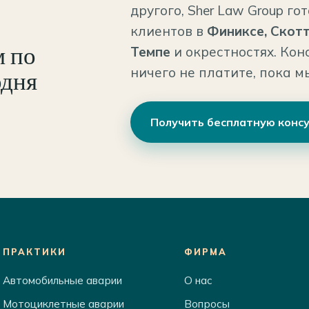
другого, Sher Law Group г
клиентов в
Финиксе, Скотт
Темпе
и окрестностях. Кон
м по
ничего не платите, пока м
одня
Получить бесплатную конс
ПРАКТИКИ
ФИРМА
Автомобильные аварии
О нас
Мотоциклетные аварии
Вопросы