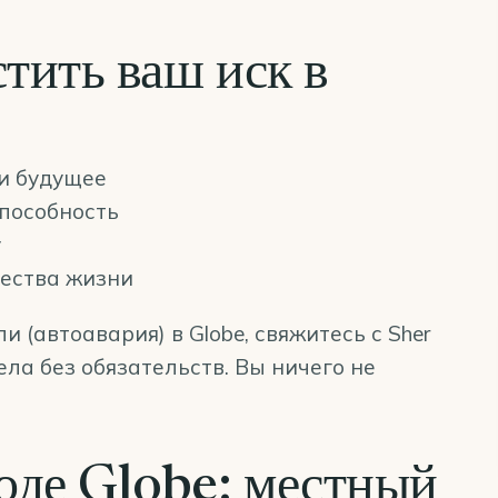
тить ваш иск в
и будущее
пособность
у
чества жизни
 (автоавария) в Globe, свяжитесь с Sher
ела без обязательств. Вы ничего не
роде Globe: местный