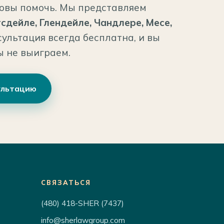
отовы помочь. Мы представляем
сдейле, Глендейле, Чандлере, Месе,
сультация всегда бесплатна, и вы
ы не выиграем.
ультацию
СВЯЗАТЬСЯ
(480) 418-SHER (7437)
info@sherlawgroup.com