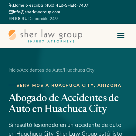
Llame o escriba (480) 418-SHER (7437)
info@sherlawgroup.com
·
·
·
Disponible 24/7
EN
ES
RU
Inicio
/
Accidentes de Auto
/
Huachuca City
SERVIMOS A HUACHUCA CITY, ARIZONA
Abogado de Accidentes de
Auto en Huachuca City
Si resultó lesionado en un accidente de auto
en Huachuca City, Sher Law Group está listo