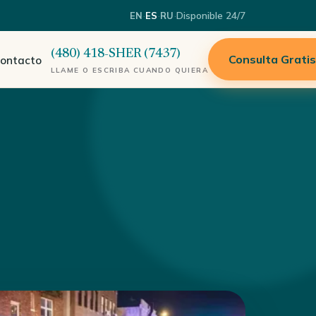
·
·
·
Disponible 24/7
EN
ES
RU
(480) 418-SHER (7437)
Consulta Grati
ontacto
LLAME O ESCRIBA CUANDO QUIERA