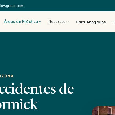
rlawgroup.com
Áreas de Práctica
Recursos
Para Abogados
C
RIZONA
cidentes de
ormick