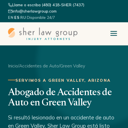
Llame o escriba (480) 418-SHER (7437)
info@sherlawgroup.com
·
·
·
Disponible 24/7
EN
ES
RU
Inicio
/
Accidentes de Auto
/
Green Valley
SERVIMOS A GREEN VALLEY, ARIZONA
Abogado de Accidentes de
Auto en Green Valley
Si resultó lesionado en un accidente de auto
en Green Valley, Sher Law Group está listo