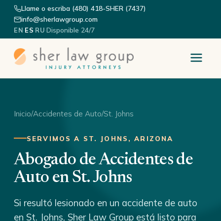
Llame o escriba (480) 418-SHER (7437)
info@sherlawgroup.com
·
·
·
Disponible 24/7
EN
ES
RU
Inicio
/
Accidentes de Auto
/
St. Johns
SERVIMOS A ST. JOHNS, ARIZONA
Abogado de Accidentes de
Auto en St. Johns
Si resultó lesionado en un accidente de auto
en St. Johns, Sher Law Group está listo para