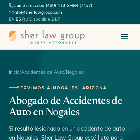
Llame o escriba (480) 418-SHER (7437)
info@sherlawgroup.com
·
·
·
Disponible 24/7
EN
ES
RU
Inicio
/
Accidentes de Auto
/
Nogales
SERVIMOS A NOGALES, ARIZONA
Abogado de Accidentes de
Auto en Nogales
Si resultó lesionado en un accidente de auto
en Nogales, Sher Law Group está listo para